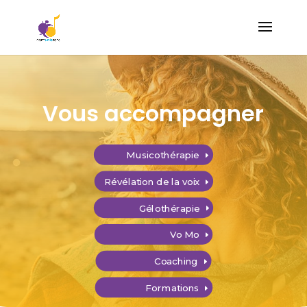
Vous accompagner
Musicothérapie
Révélation de la voix
Gélothérapie
Vo Mo
Coaching
Formations