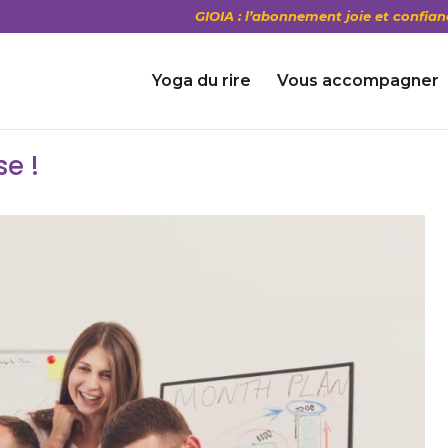
GIOIA : l’abonnement joie et confian
Yoga du rire
Vous accompagner
se !