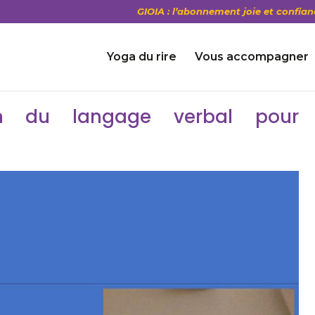
GIOIA : l’abonnement joie et confian
Yoga du rire
Vous accompagner
in du langage verbal pour