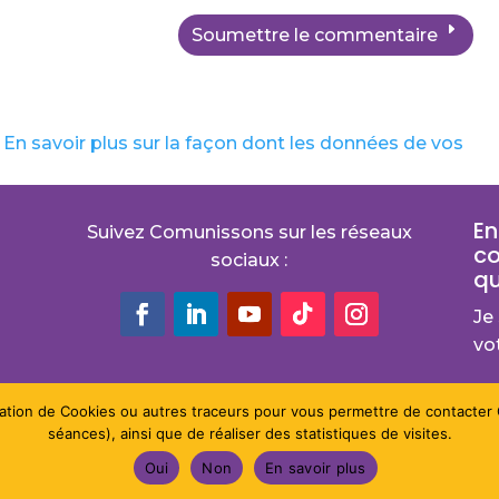
Soumettre le commentaire
.
En savoir plus sur la façon dont les données de vos
En
Suivez Comunissons sur les réseaux
co
sociaux :
qu
Je 
vo
ilisation de Cookies ou autres traceurs pour vous permettre de contacte
séances), ainsi que de réaliser des statistiques de visites.
Oui
Non
En savoir plus
é par
Com’ Paulette.fr
Mentions légales